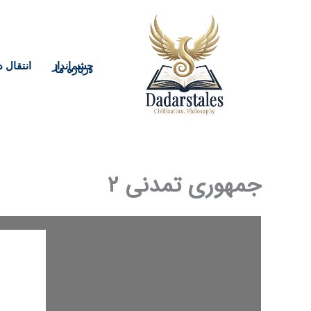
رش
ه
حتوا
چشم‌انداز
انتقال د
درباره ما
جمهوری تمدنی ۲