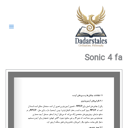
رش
ه
حتوا
Sonic 4 fa