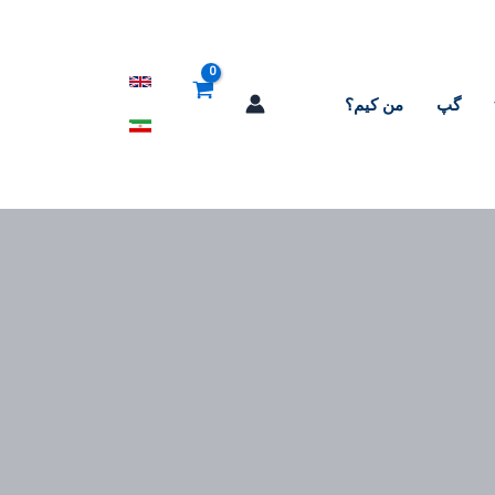
گپ
من کیم؟