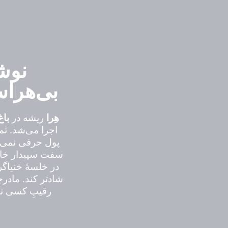
نوشت
بی‌هرا
هِرا
ریشه در
باغ
اجرا می‌شد. تم
پول حرفی نمی‌ز
سفت سپیدار خان
در خلسهٔ خنیاگ
شادتر کند. مادر
رقیبِ کسی نب