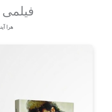
فیلمی ک
هرا آین