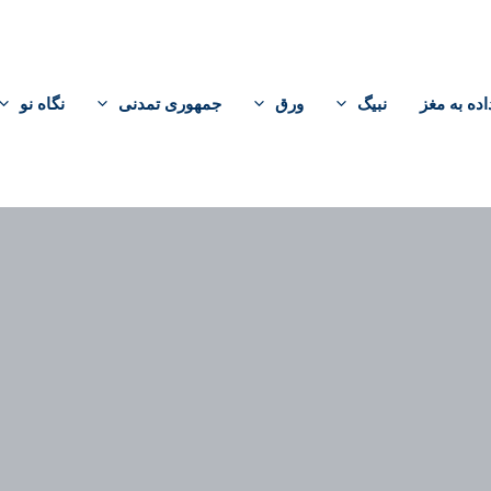
اده به مغز
نبیگ
ورق
جمهوری تمدنی
نگاه نو