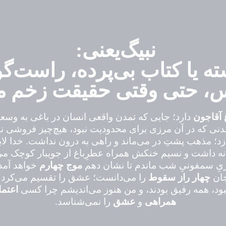
نبیگ‌یعنی:
ه یا کتاب بی‌پرده، راست‌گو
س، حتی وقتی حقیقت زخم می
 آقاجون
دارد؛ جایی که تمدن واقعی انسان در باغی به وسعت
دنی که در آن مرزی برای محدودیت نبود، هیچ‌چیز فروشی ن
د؛ مذهب پشتِ در می‌ماند و راهی به درون نداشت. خدا لابه
ه داشت و نسیم خنکش همراه عطرِباغ از جویبار کوچک م
ریِ سمفونیِ شب ماندم تا نشان دهم
موج چهارم
خواهد آمد ت
جان
چهار راز سقوط
را می‌دانست؛ عشق را تقسیم می‌کرد و
ود، همه رفیق بودند، و من هنوز می‌اندیشم چرا کسی
اعتما
همراهی
و
عشق
را نمی‌شناسد.