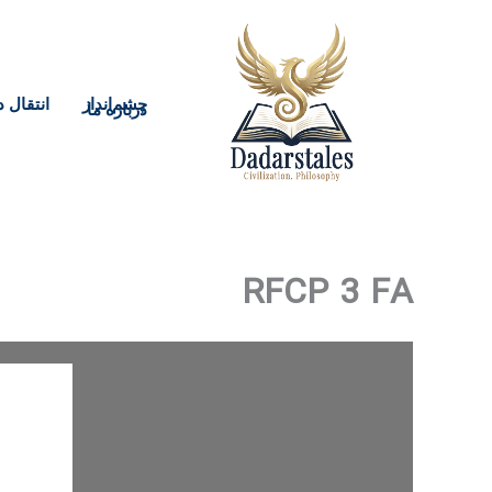
رش
ه
حتوا
چشم‌انداز
انتقال د
درباره ما
RFCP 3 FA