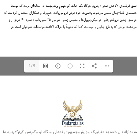
1/8
انداز
انتقال داده به مغز
نبیگ
ورق
جمهوری تمدنی
نگاه نو
گپ
من کیم؟
درباره ما