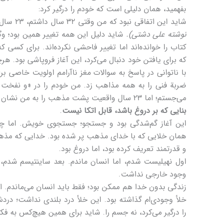
بفهمید، همان دلیلی است که خودم را درگیر کرد:
شاید این اتفاقی نبود که من وقتی ۳۲ سال داشتم، ۲۳ سال را خواندم
نوشته علی دشتی).
شاید دلیل این همه تغییر همین بود؛ وگ
کتاب را خوانده‌اند اما تغییر فاحشی نکرده‌اند. برای کسی ک
که برای یافتن خود دنبال می‌کرد، این آغاز فروپاشی بود. ه
با ناتوانی در پاسخ به سوالات مغز ناآرامم اولویت خاصی بر
ضربة فنی را به همه مذاهب زد. من خودم را در «و نفخ
می‌جستم؛ اما ۲۳ سال واقعیت پشت مذهب را به من نشان داد.
بنایی که بر دروغ باشد، قابل اتکا نیست
.
این آغاز گم‌شدگی بود و جستجو؛ جستجوی خویش. اما چی
همان خلایی که با خدای مذهب پر شده بود. خدایی که مذهب
و قدرتمند تعریف کرده بود، اما دروغ بود.
اول نهیلیست شدم، اما انسان ماندم. بعد ساینتیسم شدم، 
وجود خارجی نداشت.
زندگی بدون خدا هم ممکن بود؛ فقط باید انسان می‌ماندم. 
خلأ وجودی‌ام گذاشته بود. این خلأ درد بلندی نداشت؛ در
را درگیر می‌کرد، نه جسم را. شاید برای همین هیچ‌کس به فکر