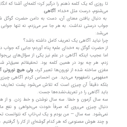
تا روزی که یک کلمه ذهنم را درگیر کرد؛ کلمه‌ای آشنا که انگار ا
می‌شنوم، درست مثل «خدا»:
آگاهی
.
به دنبال یافتن معنای آن، دست به دامن حضرت گوگل شد
جواب درستی نداشت. به هر جا سر می‌زدم، نه تنها جوابی 
می‌شد:
چرا نباید آگاهی یک تعریف کامل داشته باشد؟
از حضرت گوگل به «خدای علم» پناه آوردم؛ جایی که جواب 
اما عجیب اینکه آگاهی در علم نیز یکی از سؤال‌های بی‌جواب 
زدم، هر چه بود در همین کلمه بود. تحقیقاتم عمیق‌تر ش
مغزی ساخته شده از نورون‌ها تعبیر کرد،
ولی هیچ نورونی آگ
«مفهومی نامفهوم» می‌دید. من احساس کردم آگاهی چیزی
بلکه دقیقاً آن چیزی است که تلاش می‌شود پشت تعاریف
باید آگاهی را در تعریف‌نشده‌ها جست.
سه سال آزمون و خطا. سه سال نوشتن و خط زدن. و از همه 
دنبال چیزی می‌روی که صرفاً خودت می‌خواهی و نفع ما
نمی‌شود. سه سال — من بودم و یک لپ‌تاپ که نتوانست ت
و چند هوش مصنوعی که هر کدام گوشه‌ای از کار را گرفتیم