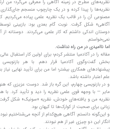
نظریه‌های مطرح در زمینه آگاهی را معرفی می‌کرد؛ من ار
نظریه‌ها را پیدا کرده و در یک چارچوب منسجم جای‌گذاری
مصنوعی آن را در قالب یک نظریه علمی پیاده می‌کردیم. کا
آگاهی» شکل گرفت. نوبت گام بعدی بود: بازبینی توسط 
دوستان اندکی داشتم که کار علمی می‌کردند. دوستانه از 
نمی‌خواستم.
اما ناامیدی در من راه نداشت.
مقاله را در آکادمیا منتشر کردم؛ برای اولین کار استقبال عالی ب
بخش گفت‌وگوی آکادمیا قرار دهم. با هر بازنویسی ن
پیشنهادهای همکاری بیشتر؛ اما من برای تأیید نهایی نیاز ب
علم اعتبار داشته باشد.
و در بازنویسی چهارم، این گره باز شد. دوست عزیزی که هنو
مایر — با وجهه قوی علمی نظریه را دید و تأیید کرد. با هم
نظریه من و یافته‌های خودش، نظریه «سونیک» شکل گرفت. ن
زبانی برای صحبت از کوارک‌ها تا کیهان بود.
و این‌گونه دانستم: آگاهی هیچ‌کدام از آنچه می‌شناختیم نبود
انگار این دو چیزی غیر از هم نبودند.