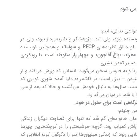
ز می شود
واهی بدانی، اینم:
سنده نبود، ولی شد. پژوهشگر و نظریه‌پرداز نبود، ولی در
او خالق نظریه‌های
RFCP
و
سونیک
و همچنین نویسنده
«
هرا
»، «
باغ آقاجون
» و «
چهار راز سقوط
» است؛ با رویکردی
و مسیر تمدن بشری.
د و به فارسی سخن می‌گوید. انسانی که ورزش می‌کند و از
دن — بیزار است. در کاشمر به دنیا آمده؛ شهری کویری که
ست. سال‌ها به دنبال خودش می‌گشت و حالا که بعد از سی
با شما در میان می‌گذارد.
رگاهی است برای حلول در خود
.
ن چنینم:
ان خانواده‌ای گم شد که تنها برای قضاوت دیگران زندگی
ی‌اش کمیاب بود، گرچه خوشبختی را در کوچک‌ترین چیزها
ابی ربود که زندگی میلیون‌ها نفر را دگرگون کرد؛ انقلابی که