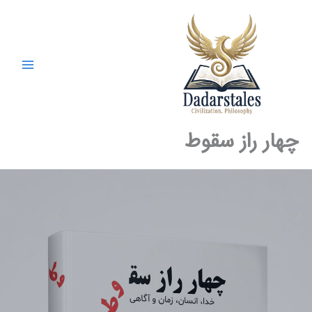
رش
ه
حتوا
چهار راز سقوط