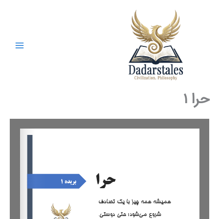
رش
ه
حتوا
حرا ۱