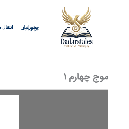
رش
ه
حتوا
چشم‌انداز
انتقال د
درباره ما
موج چهارم ۱