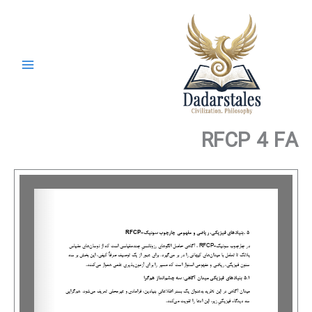
رش
ه
حتوا
RFCP 4 FA