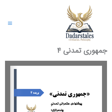
رش
ه
حتوا
جمهوری تمدنی ۴