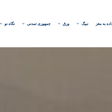
اده به مغز
نبیگ
ورق
جمهوری تمدنی
نگاه نو