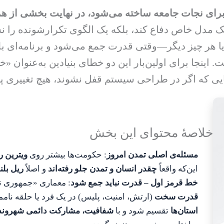
رای نجات جامعه ساخته می‌شود، در نهایت بخشی از 
 مدل خاص دفاع کند، بلکه یک الگوی تکرارشونده را ن
ر چیز دیگر—وقتی قدرت جمع می‌شود و برنامه‌ای بلن
. اینجا برای اولین‌بار این دو خطای بنیادین به‌عنوان
 که اگر در طراحی سیستم قفل نشوند، هیچ تغییری پاید
خلاصهٔ محتوای این بخش
مسئله‌ی اصلی تمدن امروز
: حکومت‌ها بیشتر روی
ویترین 
این‌که واقعاً
چقدر انسان و تمدن جلو رفته‌اند
و اصلاً
ریل بلن
خط قرمز اول – قدرت نباید جمع شود
: معماری «جمهوری 
قدرت سخت
(ارتش، امنیت، پلیس) در یک فرد یا حلقه نامم
استان‌ها
تقسیم شود و با
شفافیت، مشارکت دائمی شهروندا