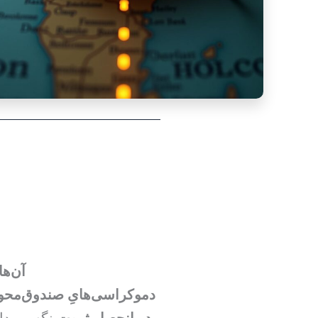
آن‌ه
دموکراسی‌هایِ صندوق‌محو
در انحصار ثروت
نگه می‌دا