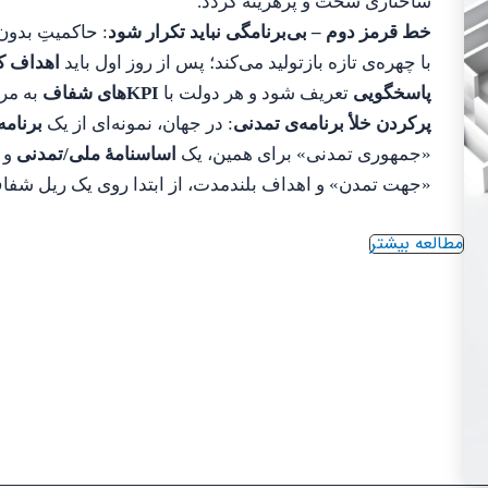
ساختاری سخت و پرهزینه گردد.
خط قرمز دوم – بی‌برنامگی نباید تکرار شود
: حاکمیتِ بدون
با چهره‌ی تازه بازتولید می‌کند؛ پس از روز اول باید
اهداف کم
پاسخگویی
تعریف شود و هر دولت با
KPIهای شفاف
به مر
پرکردن خلأ برنامه‌ی تمدنی
: در جهان، نمونه‌ای از یک
برنامه
«جمهوری تمدنی» برای همین، یک
اساسنامهٔ ملی/تمدنی
و 
«جهت تمدن» و اهداف بلندمدت، از ابتدا روی یک ریل شفاف 
مطالعه بیشتر