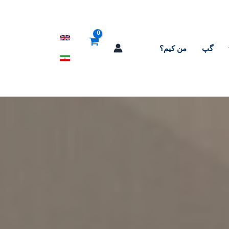
گپ
من کیم؟